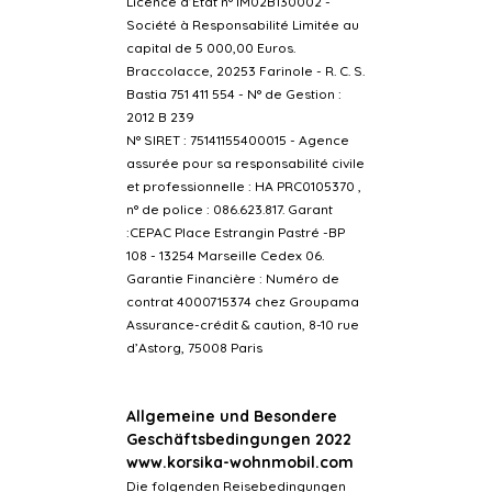
Licence d’Etat n° IM02B130002 -
Société à Responsabilité Limitée au
capital de 5 000,00 Euros.
Braccolacce, 20253 Farinole - R. C. S.
Bastia 751 411 554 - N° de Gestion :
2012 B 239
N° SIRET : 75141155400015 - Agence
assurée pour sa responsabilité civile
et professionnelle : HA PRC0105370 ,
n° de police : 086.623.817.
Garant
:CEPAC Place Estrangin Pastré -BP
108 - 13254 Marseille Cedex 06.
Garantie Financière : Numéro de
contrat 4000715374 chez Groupama
Assurance-crédit & caution, 8-10 rue
d’Astorg, 75008 Paris
Allgemeine und Besondere
Geschäftsbedingungen 2022
www.korsika-wohnmobil.com
Die folgenden Reisebedingungen